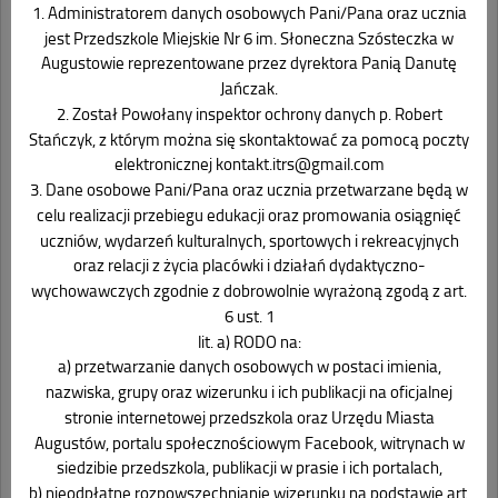
1. Administratorem danych osobowych Pani/Pana oraz ucznia
jest Przedszkole Miejskie Nr 6 im. Słoneczna Szósteczka w
Augustowie reprezentowane przez dyrektora Panią Danutę
Jańczak.
2. Został Powołany inspektor ochrony danych p. Robert
Stańczyk, z którym można się skontaktować za pomocą poczty
elektronicznej kontakt.itrs@gmail.com
3. Dane osobowe Pani/Pana oraz ucznia przetwarzane będą w
celu realizacji przebiegu edukacji oraz promowania osiągnięć
uczniów, wydarzeń kulturalnych, sportowych i rekreacyjnych
oraz relacji z życia placówki i działań dydaktyczno-
wychowawczych zgodnie z dobrowolnie wyrażoną zgodą z art.
6 ust. 1
lit. a) RODO na:
a) przetwarzanie danych osobowych w postaci imienia,
nazwiska, grupy oraz wizerunku i ich publikacji na oficjalnej
stronie internetowej przedszkola oraz Urzędu Miasta
Augustów, portalu społecznościowym Facebook, witrynach w
siedzibie przedszkola, publikacji w prasie i ich portalach,
b) nieodpłatne rozpowszechnianie wizerunku na podstawie art.