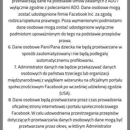
przetwarzają dane na podstawie umów zawartych z ADO i
wyłącznie zgodnie z poleceniami ADO. Dane osobowe mogą
zostać udostępnione firmie Facebook Inc. za zgodą
rodzica/opiekuna prawnego. Poza wymienionymi podmiotami
dane osobowe mogą zostać udostępnione wyłącznie
podmiotom upoważnionym do tego na podstawie przepisów
prawa.
6. Dane osobowe Pani/Pana dziecka nie będą przetwarzane w
sposób zautomatyzowany i nie będą podlegały
automatycznemu profilowaniu.
7. Administrator danych nie będzie przekazywać danych
osobowych do państwa trzeciego lub organizacji
międzynarodowej z wyjątkiem wizerunku na oficjalnym portalu
Ostatnie wpisy
społecznościowym Facebook po wcześniej udzielonej zgodzie
(USA).
8. Dane osobowe będą przetwarzane przez czas prowadzenia
Pismo Ministra Zdrowia do Rodziców i Opiekunów
oficjalnej strony internetowej i portalu społecznościowego
Uroczyste Pożegnanie Przedszkola Grupa „Misie”
Facebook. W celu udowodnienia przestrzegania przepisów
dotyczących przetwarzania danych osobowych dane mogą być
Zajęcia stymulujące rozwój psychoruchowy – maj, czerwiec
przetwarzane przez okres, w którym Administrator
2026 r.