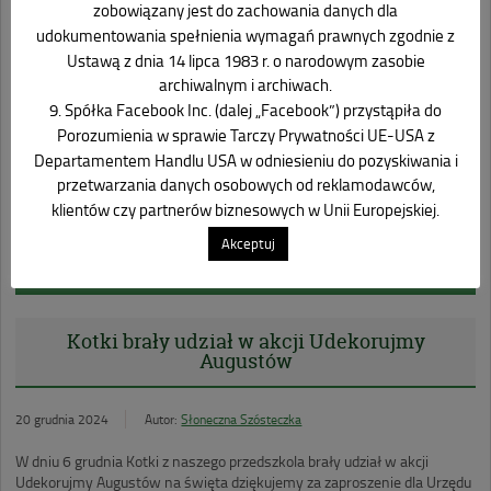
zobowiązany jest do zachowania danych dla
Przedszkole Nr 6 im .Słoneczna Szósteczka w Augustowie
udokumentowania spełnienia wymagań prawnych zgodnie z
przystąpiło do projektu edukacyjnego „Nowe kompetencje
Ustawą z dnia 14 lipca 1983 r. o narodowym zasobie
cyfrowe”
archiwalnym i archiwach.
9. Spółka Facebook Inc. (dalej „Facebook”) przystąpiła do
Wycieczka do darów lasu w Kopcu.
Porozumienia w sprawie Tarczy Prywatności UE-USA z
Grupa „Sówki”, „Liski” i „Kubusie Puchatki” odwiedziły
Departamentem Handlu USA w odniesieniu do pozyskiwania i
Państwową Straż Pożarną w Augustowie.
przetwarzania danych osobowych od reklamodawców,
klientów czy partnerów biznesowych w Unii Europejskiej.
Wizyta w Bibliotece Publicznej w Augustowie.
Akceptuj
Spotkanie z zawodnikami KS Necko Augustów
Kotki brały udział w akcji Udekorujmy
Augustów
20 grudnia 2024
Autor:
Słoneczna Szósteczka
W dniu 6 grudnia Kotki z naszego przedszkola brały udział w akcji
Udekorujmy Augustów na święta dziękujemy za zaproszenie dla Urzędu