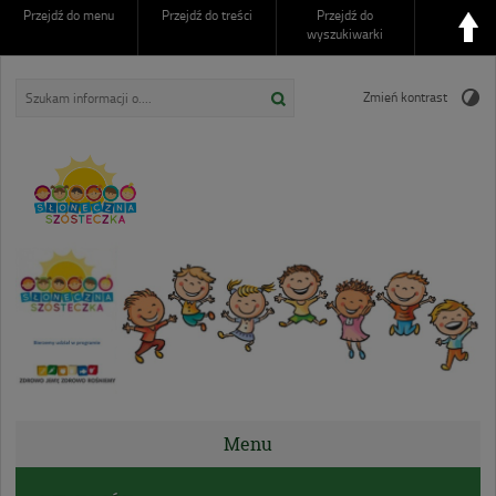
Przejdź do menu
Przejdź do treści
Przejdź do
wyszukiwarki
Zmień kontrast
Przedszkole nr 6
SŁONECZNA SZÓSTECZKA
Augustów
Menu