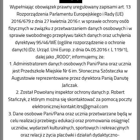
Wypełniając obowiązek prawny uregulowany zapisami art. 13
Rozporządzenia Parlamentu Europejskiego i Rady (UE)
2016/679 z dnia 27 kwietnia 2016 r. w sprawie ochrony osób
fizycznych w związku z przetwarzaniem danych osobowych i w
sprawie swobodnego przepływu takich danych oraz uchylenia
dyrektywy 95/46/WE (ogólne rozporządzenie o ochronie
danych) (Dz. Urząd. Unii Europ. z dnia 04.05.2016 r. L 119/1),
dalej jako „RODO”, informujemy, że:
1. Administratorem danych osobowych Pani/Pana oraz ucznia
jest Przedszkole Miejskie Nr 6 im. Słoneczna Szósteczka w
Augustowie reprezentowane przez dyrektora Panią Danutę
Jańczak.
2. Został Powołany inspektor ochrony danych p. Robert
Stańczyk, z którym można się skontaktować za pomocą poczty
elektronicznej kontakt.itrs@gmail.com
3. Dane osobowe Pani/Pana oraz ucznia przetwarzane będą w
celu realizacji przebiegu edukacji oraz promowania osiągnięć
uczniów, wydarzeń kulturalnych, sportowych i rekreacyjnych
oraz relacji z życia placówki i działań dydaktyczno-