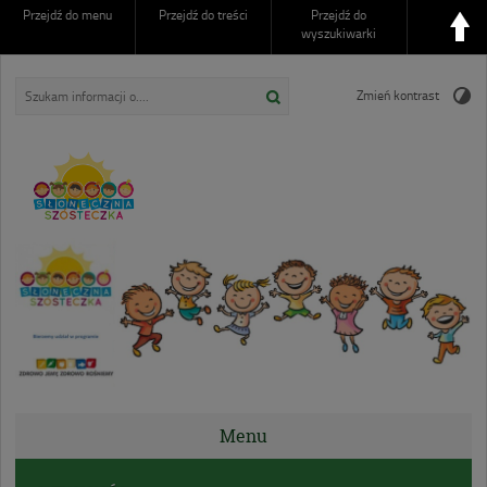
Przejdź do menu
Przejdź do treści
Przejdź do
wyszukiwarki
Zmień kontrast
Przedszkole nr 6
SŁONECZNA SZÓSTECZKA
Augustów
Menu