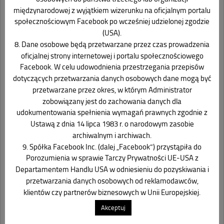
międzynarodowej z wyjątkiem wizerunku na oficjalnym portalu
społecznościowym Facebook po wcześniej udzielonej zgodzie
(USA).
8. Dane osobowe będą przetwarzane przez czas prowadzenia
oficjalnej strony internetowej i portalu społecznościowego
Facebook. W celu udowodnienia przestrzegania przepisów
dotyczących przetwarzania danych osobowych dane mogą być
przetwarzane przez okres, w którym Administrator
zobowiązany jest do zachowania danych dla
udokumentowania spełnienia wymagań prawnych zgodnie z
Ustawą z dnia 14 lipca 1983 r. o narodowym zasobie
archiwalnym i archiwach.
9. Spółka Facebook Inc. (dalej „Facebook”) przystąpiła do
Ostatnie wpisy
Porozumienia w sprawie Tarczy Prywatności UE-USA z
Departamentem Handlu USA w odniesieniu do pozyskiwania i
Pismo Ministra Zdrowia do Rodziców i Opiekunów
przetwarzania danych osobowych od reklamodawców,
klientów czy partnerów biznesowych w Unii Europejskiej.
Uroczyste Pożegnanie Przedszkola Grupa „Misie”
Akceptuj
Zajęcia stymulujące rozwój psychoruchowy – maj, czerwiec
2026 r.